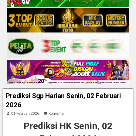
Prediksi Sgp Harian Senin, 02 Februari
2026
01 Februari 2026
Komentar
Prediksi HK Senin, 02