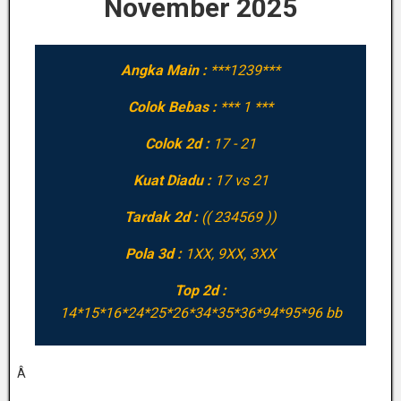
November 2025
Angka Main :
***1239***
Colok Bebas :
*** 1 ***
Colok 2d :
17 - 21
Kuat Diadu :
17 vs 21
Tardak 2d :
(( 234569 ))
Pola 3d :
1XX, 9XX, 3XX
Top 2d :
14*15*16*24*25*26*34*35*36*94*95*96 bb
Â