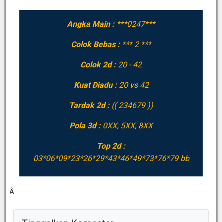
Angka Main :
***0247***
Colok Bebas :
*** 2 ***
Colok 2d :
20 - 42
Kuat Diadu :
20 vs 42
Tardak 2d :
(( 234679 ))
Pola 3d :
0XX, 5XX, 8XX
Top 2d :
03*06*09*23*26*29*43*46*49*73*76*79 bb
Â