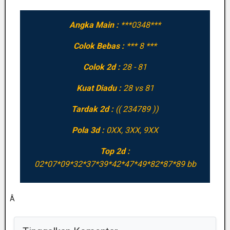
Angka Main :
***0348***
Colok Bebas :
*** 8 ***
Colok 2d :
28 - 81
Kuat Diadu :
28 vs 81
Tardak 2d :
(( 234789 ))
Pola 3d :
0XX, 3XX, 9XX
Top 2d :
02*07*09*32*37*39*42*47*49*82*87*89 bb
Â