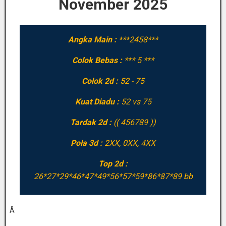
November 2025
Angka Main :
***2458***
Colok Bebas :
*** 5 ***
Colok 2d :
52 - 75
Kuat Diadu :
52 vs 75
Tardak 2d :
(( 456789 ))
Pola 3d :
2XX, 0XX, 4XX
Top 2d :
26*27*29*46*47*49*56*57*59*86*87*89 bb
Â