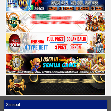
Sahabat