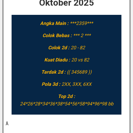
Oktober 2025
Angka Main :
***2359***
Colok Bebas :
*** 2 ***
Colok 2d :
20 - 82
Kuat Diadu :
20 vs 82
Tardak 2d :
(( 345689 ))
Pola 3d :
2XX, 3XX, 6XX
Top 2d :
24*26*28*34*36*38*54*56*58*94*96*98 bb
Â