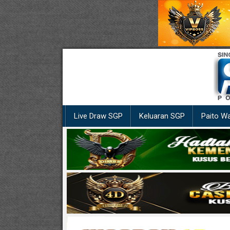
Live Draw SGP
Keluaran SGP
Paito W