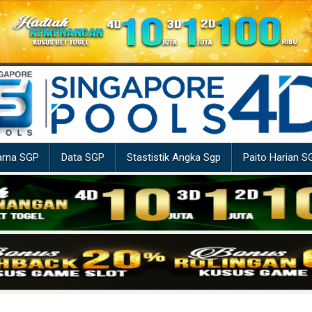
arna SGP
Data SGP
Stastistik Angka Sgp
Paito Harian S