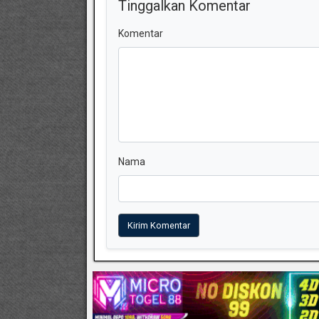
Tinggalkan Komentar
Komentar
Nama
Kirim Komentar