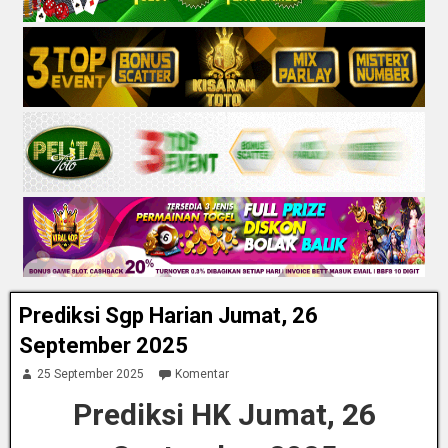
Prediksi Sgp Harian Jumat, 26
September 2025
25 September 2025
Komentar
Prediksi HK Jumat, 26