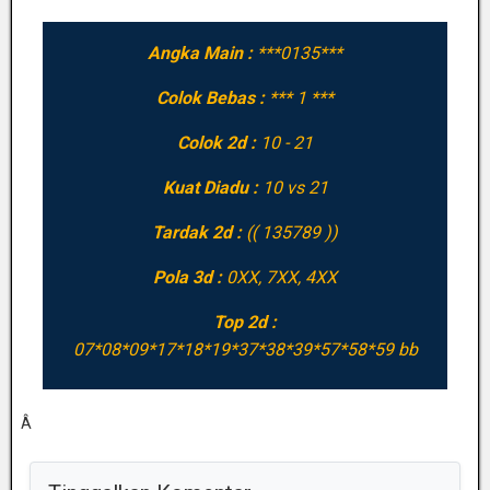
Angka Main :
***0135***
Colok Bebas :
*** 1 ***
Colok 2d :
10 - 21
Kuat Diadu :
10 vs 21
Tardak 2d :
(( 135789 ))
Pola 3d :
0XX, 7XX, 4XX
Top 2d :
07*08*09*17*18*19*37*38*39*57*58*59 bb
Â