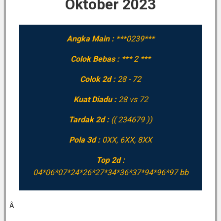
Oktober 2023
Angka Main :
***0239***
Colok Bebas :
*** 2 ***
Colok 2d :
28 - 72
Kuat Diadu :
28 vs 72
Tardak 2d :
(( 234679 ))
Pola 3d :
0XX, 6XX, 8XX
Top 2d :
04*06*07*24*26*27*34*36*37*94*96*97 bb
Â