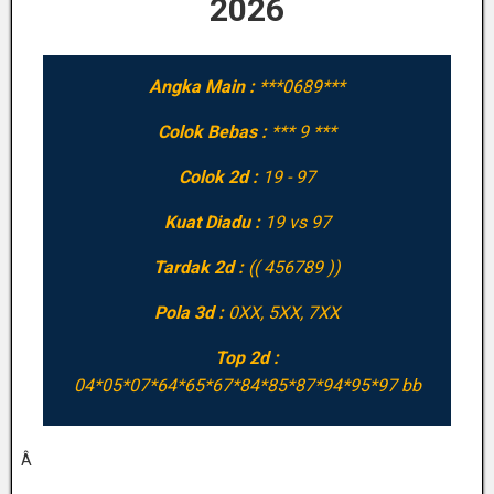
2026
Angka Main :
***0689***
Colok Bebas :
*** 9 ***
Colok 2d :
19 - 97
Kuat Diadu :
19 vs 97
Tardak 2d :
(( 456789 ))
Pola 3d :
0XX, 5XX, 7XX
Top 2d :
04*05*07*64*65*67*84*85*87*94*95*97 bb
Â