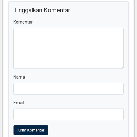
Tinggalkan Komentar
Komentar
Nama
Email
Kirim Komentar