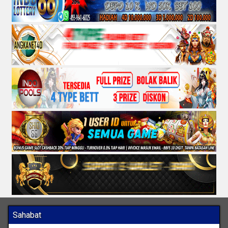
Sahabat