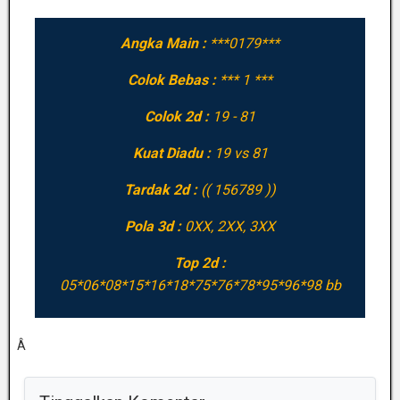
Angka Main :
***0179***
Colok Bebas :
*** 1 ***
Colok 2d :
19 - 81
Kuat Diadu :
19 vs 81
Tardak 2d :
(( 156789 ))
Pola 3d :
0XX, 2XX, 3XX
Top 2d :
05*06*08*15*16*18*75*76*78*95*96*98 bb
Â