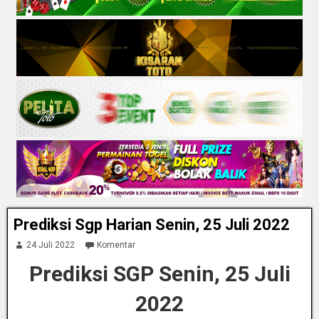
Prediksi Sgp Harian Senin, 25 Juli 2022
24 Juli 2022
Komentar
Prediksi SGP Senin, 25 Juli
2022