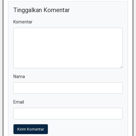
Tinggalkan Komentar
Komentar
Nama
Email
Kirim Komentar