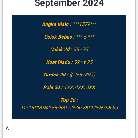
September 2024
Angka Main :
***1579***
Colok Bebas :
*** 5 ***
Colok 2d :
59 - 75
Kuat Diadu :
59 vs 75
Tardak 2d :
(( 256789 ))
Pola 3d :
1XX, 4XX, 8XX
Top 2d :
12*16*18*52*56*58*72*76*78*92*96*98 bb
Â