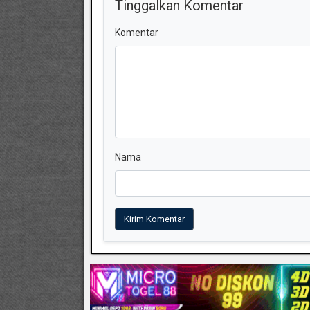
Tinggalkan Komentar
Komentar
Nama
Kirim Komentar