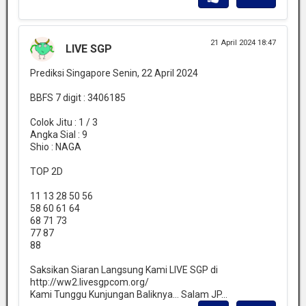
21 April 2024 18:47
LIVE SGP
Prediksi Singapore Senin, 22 April 2024
BBFS 7 digit : 3406185
Colok Jitu : 1 / 3
Angka Sial : 9
Shio : NAGA
TOP 2D
11 13 28 50 56
58 60 61 64
68 71 73
77 87
88
Saksikan Siaran Langsung Kami LIVE SGP di
http://ww2.livesgpcom.org/
Kami Tunggu Kunjungan Baliknya… Salam JP…