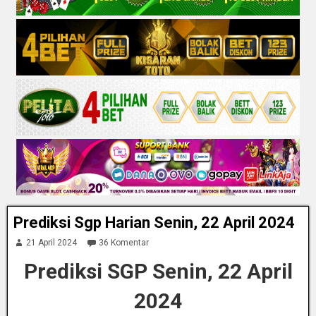
Prediksi Sgp Harian Senin, 22 April 2024
21 April 2024
36 Komentar
Prediksi SGP Senin, 22 April
2024