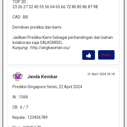
TOP 2D :
23 26 27 32 40 55 56 64 65 66 72 80 85 86 87 98
CAD : BB
Demikian prediksi dari kami.
Jadikan Prediksi Kami Sebagai perbandingan dan bahan
kolaborasi saja SALKOMSEL.
Kunjungi : http://angkasetan.icu/
Balas
21 April 2024 20:18
Janda Kembar
Prediksi Singapore Senin, 22 April 2024
AI : 1568
CB : 6 / 7
Kepala : 123456789