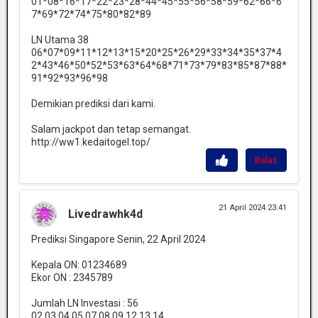
01*08*16*17*22*23*28*44*45*55*56*58*59*62*66*6
7*69*72*74*75*80*82*89
LN Utama 38
06*07*09*11*12*13*15*20*25*26*29*33*34*35*37*4
2*43*46*50*52*53*63*64*68*71*73*79*83*85*87*88*
91*92*93*96*98
Demikian prediksi dari kami.
Salam jackpot dan tetap semangat.
http://ww1.kedaitogel.top/
Balas
21 April 2024 23:41
Livedrawhk4d
Prediksi Singapore Senin, 22 April 2024
Kepala ON: 01234689
Ekor ON : 2345789
Jumlah LN Investasi : 56
02 03 04 05 07 08 09 12 13 14