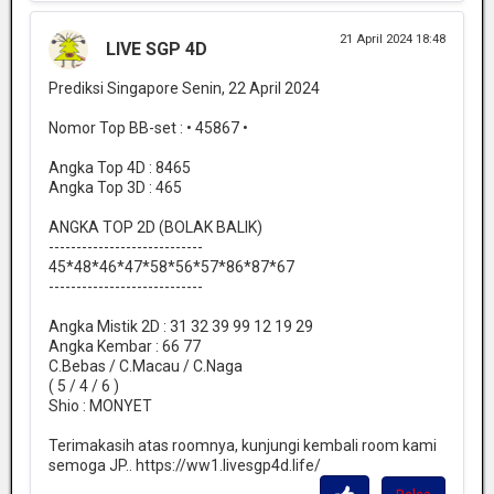
21 April 2024 18:48
LIVE SGP 4D
Prediksi Singapore Senin, 22 April 2024
Nomor Top BB-set : • 45867 •
Angka Top 4D : 8465
Angka Top 3D : 465
ANGKA TOP 2D (BOLAK BALIK)
----------------------------
45*48*46*47*58*56*57*86*87*67
----------------------------
Angka Mistik 2D : 31 32 39 99 12 19 29
Angka Kembar : 66 77
C.Bebas / C.Macau / C.Naga
( 5 / 4 / 6 )
Shio : MONYET
Terimakasih atas roomnya, kunjungi kembali room kami
semoga JP.. https://ww1.livesgp4d.life/