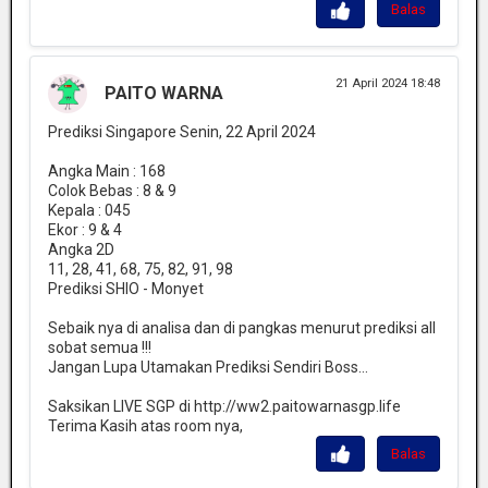
Balas
21 April 2024 18:48
PAITO WARNA
Prediksi Singapore Senin, 22 April 2024
Angka Main : 168
Colok Bebas : 8 & 9
Kepala : 045
Ekor : 9 & 4
Angka 2D
11, 28, 41, 68, 75, 82, 91, 98
Prediksi SHIO - Monyet
Sebaik nya di analisa dan di pangkas menurut prediksi all
sobat semua !!!
Jangan Lupa Utamakan Prediksi Sendiri Boss…
Saksikan LIVE SGP di http://ww2.paitowarnasgp.life
Terima Kasih atas room nya,
Balas