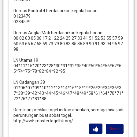
Rumus Kontrol 4 berdasarkan kepala harian
0123479
0234579
Rumus Angka Mati berdasarkan kepala harian
00 02 03 05 08 17 21 22 24 25 27 33 41 51 52 53 55 57 59
60 63 66 67 68 69 73 79 80 83 85 86 89 90 91 93 94 96 97
98
LN Utama 19
04*11*15*20*23*28*30*31*32*35*40*50*54*56*62*6
5*74*75*78*82*84*92*95
LN Cadangan 38
01*06*07*09*10*12*13*14*16*18*19*26*29*34*36*3
7*38*39*42*43*44*45*46*47*48*49*58*61*64*70*71*
72*76*77*81*88
Demikian prediksi togel ini kami berikan, semoga bisa jadi
peruntungan buat sobat togel.
http://ww5.mastertogelhk.org/
Balas