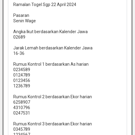
Ramalan Togel Sgp 22 April 2024
Pasaran
Senin Wage
Angka Ikut berdasarkan Kalender Jawa
02689
Jarak Lemah berdasarkan Kalender Jawa
16-36
Rumus Kontrol 1 berdasarkan As harian
0234589
0124789
0123456
1236789
Rumus Kontrol 2 berdasarkan Ekor harian
6258907
4310796
0247531
Rumus Kontrol 3 berdasarkan Ekor harian
0345789
1234567