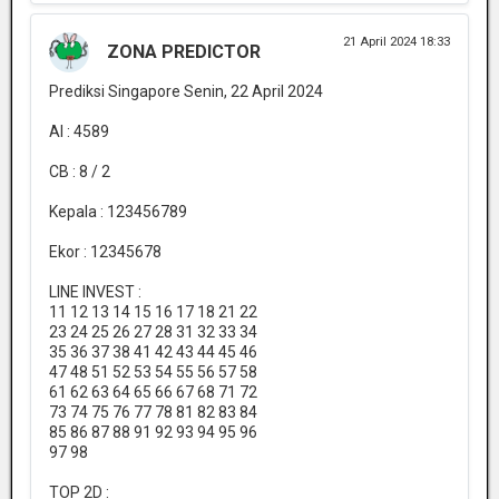
21 April 2024 18:33
ZONA PREDICTOR
Prediksi Singapore Senin, 22 April 2024
AI : 4589
CB : 8 / 2
Kepala : 123456789
Ekor : 12345678
LINE INVEST :
11 12 13 14 15 16 17 18 21 22
23 24 25 26 27 28 31 32 33 34
35 36 37 38 41 42 43 44 45 46
47 48 51 52 53 54 55 56 57 58
61 62 63 64 65 66 67 68 71 72
73 74 75 76 77 78 81 82 83 84
85 86 87 88 91 92 93 94 95 96
97 98
TOP 2D :