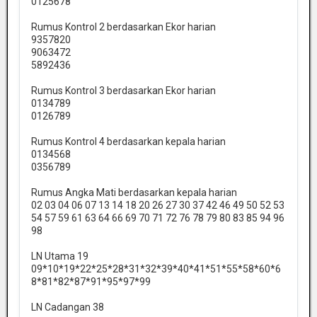
0125678
Rumus Kontrol 2 berdasarkan Ekor harian
9357820
9063472
5892436
Rumus Kontrol 3 berdasarkan Ekor harian
0134789
0126789
Rumus Kontrol 4 berdasarkan kepala harian
0134568
0356789
Rumus Angka Mati berdasarkan kepala harian
02 03 04 06 07 13 14 18 20 26 27 30 37 42 46 49 50 52 53
54 57 59 61 63 64 66 69 70 71 72 76 78 79 80 83 85 94 96
98
LN Utama 19
09*10*19*22*25*28*31*32*39*40*41*51*55*58*60*6
8*81*82*87*91*95*97*99
LN Cadangan 38