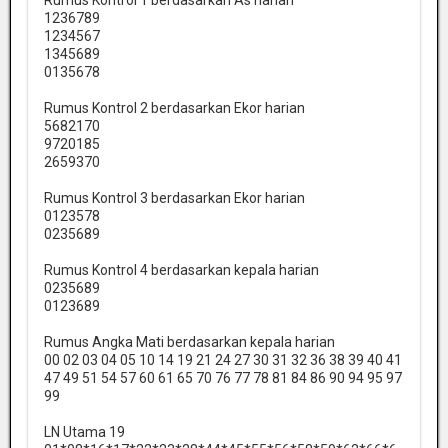
1236789
1234567
1345689
0135678
Rumus Kontrol 2 berdasarkan Ekor harian
5682170
9720185
2659370
Rumus Kontrol 3 berdasarkan Ekor harian
0123578
0235689
Rumus Kontrol 4 berdasarkan kepala harian
0235689
0123689
Rumus Angka Mati berdasarkan kepala harian
00 02 03 04 05 10 14 19 21 24 27 30 31 32 36 38 39 40 41
47 49 51 54 57 60 61 65 70 76 77 78 81 84 86 90 94 95 97
99
LN Utama 19