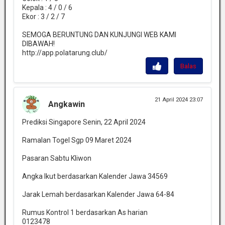
Kepala : 4 / 0 / 6
Ekor : 3 / 2 / 7
SEMOGA BERUNTUNG DAN KUNJUNGI WEB KAMI
DIBAWAH!
http://app.polatarung.club/
Balas
21 April 2024 23:07
Angkawin
Prediksi Singapore Senin, 22 April 2024
Ramalan Togel Sgp 09 Maret 2024
Pasaran Sabtu Kliwon
Angka Ikut berdasarkan Kalender Jawa 34569
Jarak Lemah berdasarkan Kalender Jawa 64-84
Rumus Kontrol 1 berdasarkan As harian
0123478