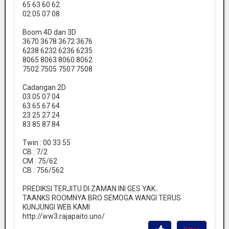
65 63 60 62
02 05 07 08
Boom 4D dan 3D
3670 3678 3672 3676
6238 6232 6236 6235
8065 8063 8060 8062
7502 7505 7507 7508
Cadangan 2D
03 05 07 04
63 65 67 64
23 25 27 24
83 85 87 84
Twin : 00 33 55
CB : 7/2
CM : 75/62
CB : 756/562
PREDIKSI TERJITU DI ZAMAN INI GES YAK..
TAANKS ROOMNYA BRO SEMOGA WANGI TERUS
KUNJUNGI WEB KAMI
http://ww3.rajapaito.uno/