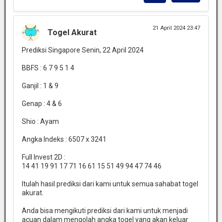
21 April 2024 23:47
Togel Akurat
Prediksi Singapore Senin, 22 April 2024
BBFS : 6 7 9 5 1 4
Ganjil : 1 & 9
Genap : 4 & 6
Shio : Ayam
Angka Indeks : 6507 x 3241
Full Invest 2D :
14 41 19 91 17 71 16 61 15 51 49 94 47 74 46
Itulah hasil prediksi dari kami untuk semua sahabat togel
akurat.
Anda bisa mengikuti prediksi dari kami untuk menjadi
acuan dalam mengolah angka togel yang akan keluar