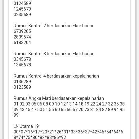
0124589
1245679
0235689
Rumus Kontrol 2 berdasarkan Ekor harian
6739205
2839574
6183704
Rumus Kontrol 3 berdasarkan Ekor harian
0345678
1345678
Rumus Kontrol 4 berdasarkan kepala harian
0136789
0123589
Rumus Angka Mati berdasarkan kepala harian
01 02 03 05 06 08 09 10 12 13 14 18 19 22 24 27 32 35 38
39 43 45 47 50 51 55 60 65 66 67 70 73 81 84 87 89 94 95
99
LN Utama 19
00*07*16*17*20*21*26*31*33*36*37*42*46*54*64*6
8*74*75*80*82*83*86*92