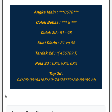
Angka Main :
***0678***
Colok Bebas :
*** 8 ***
Colok 2d :
81 - 98
Kuat Diadu :
81 vs 98
Tardak 2d :
(( 456789 ))
Pola 3d :
0XX, 9XX, 6XX
Top 2d :
04*05*09*64*65*69*74*75*79*84*85*89 bb
Â