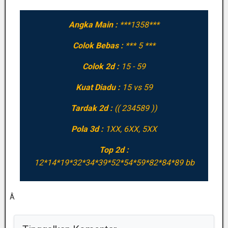
Angka Main :
***1358***
Colok Bebas :
*** 5 ***
Colok 2d :
15 - 59
Kuat Diadu :
15 vs 59
Tardak 2d :
(( 234589 ))
Pola 3d :
1XX, 6XX, 5XX
Top 2d :
12*14*19*32*34*39*52*54*59*82*84*89 bb
Â