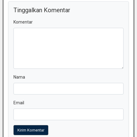
Tinggalkan Komentar
Komentar
Nama
Email
Kirim Komentar