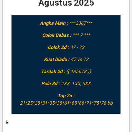
Agustus 2025
Angka Main :
***2367***
Colok Bebas :
*** 7 ***
Colok 2d :
47 - 72
Kuat Diadu :
47 vs 72
Tardak 2d :
(( 135678 ))
Pola 3d :
2XX, 1XX, 5XX
Top 2d :
21*25*28*31*35*38*61*65*68*71*75*78 bb
Â