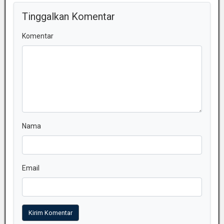
Tinggalkan Komentar
Komentar
Nama
Email
Kirim Komentar