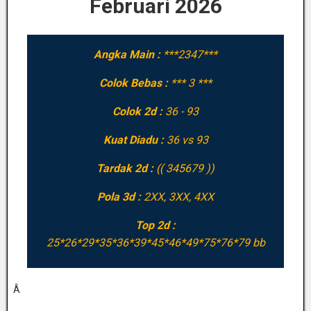
Februari 2026
Angka Main :
***2347***
Colok Bebas :
*** 3 ***
Colok 2d :
36 - 93
Kuat Diadu :
36 vs 93
Tardak 2d :
(( 345679 ))
Pola 3d :
2XX, 3XX, 4XX
Top 2d :
25*26*29*35*36*39*45*46*49*75*76*79 bb
Â