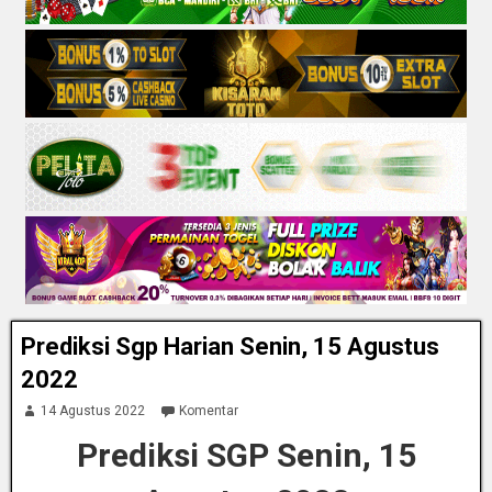
Prediksi Sgp Harian Senin, 15 Agustus
2022
14 Agustus 2022
Komentar
Prediksi SGP Senin, 15