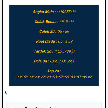
Angka Main :
***0258***
Colok Bebas :
*** 5 ***
Colok 2d :
05 - 59
Kuat Diadu :
05 vs 59
Tardak 2d :
(( 235789 ))
Pola 3d :
0XX, 7XX, 9XX
Top 2d :
03*07*09*23*27*29*53*57*59*83*87*89 bb
Â