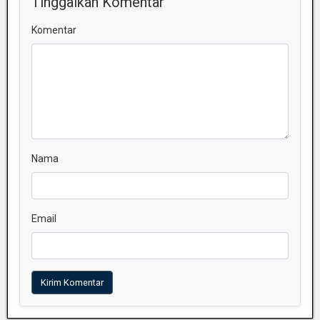
Tinggalkan Komentar
Komentar
Nama
Email
Kirim Komentar