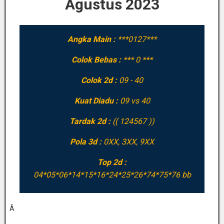
Agustus 2023
Angka Main :
***0127***
Colok Bebas :
*** 0 ***
Colok 2d :
09 - 40
Kuat Diadu :
09 vs 40
Tardak 2d :
(( 124567 ))
Pola 3d :
0XX, 3XX, 9XX
Top 2d :
04*05*06*14*15*16*24*25*26*74*75*76 bb
Â