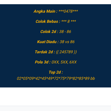
Angka Main :
***0478***
Colok Bebas :
*** 8 ***
Colok 2d :
38 - 86
Kuat Diadu :
38 vs 86
Tardak 2d :
(( 245789 ))
Pola 3d :
0XX, 5XX, 6XX
Top 2d :
02*05*09*42*45*49*72*75*79*82*85*89 bb