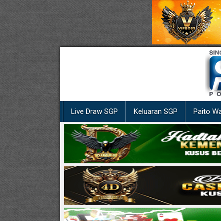
Live Draw SGP
Keluaran SGP
Paito W