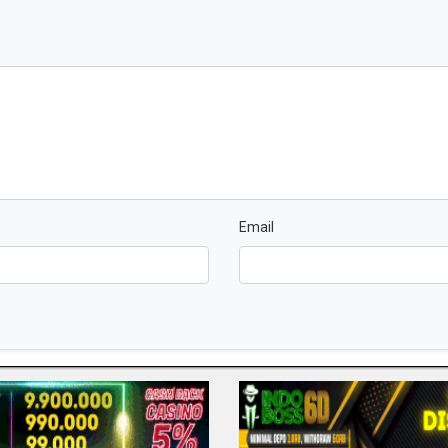
Email