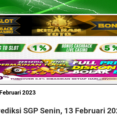
 Februari 2023
ediksi SGP Senin, 13 Februari 2