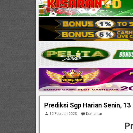
Prediksi Sgp Harian Senin, 13
12 Februari 2023
Komentar
Pr