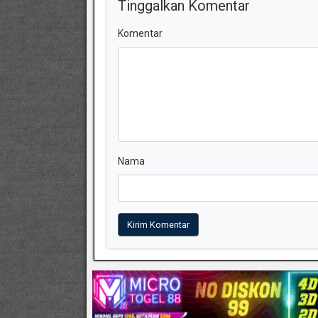
Tinggalkan Komentar
Komentar
Nama
Kirim Komentar