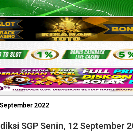
2 September 2022
diksi SGP Senin, 12 September 