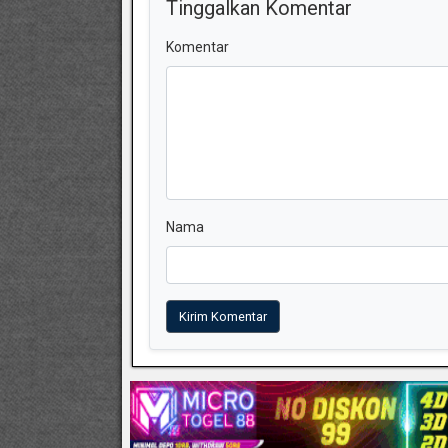
Tinggalkan Komentar
Komentar
Nama
Kirim Komentar