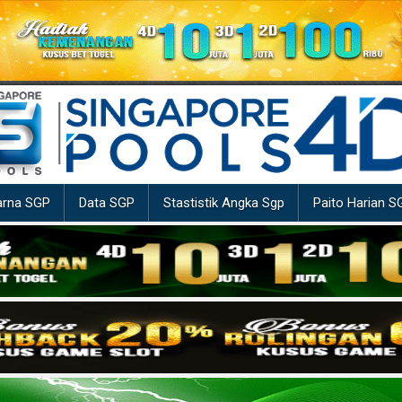
arna SGP
Data SGP
Stastistik Angka Sgp
Paito Harian S