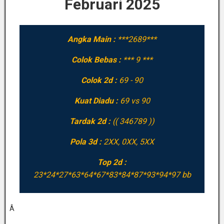
Februari 2025
Angka Main :
***2689***
Colok Bebas :
*** 9 ***
Colok 2d :
69 - 90
Kuat Diadu :
69 vs 90
Tardak 2d :
(( 346789 ))
Pola 3d :
2XX, 0XX, 5XX
Top 2d :
23*24*27*63*64*67*83*84*87*93*94*97 bb
Â