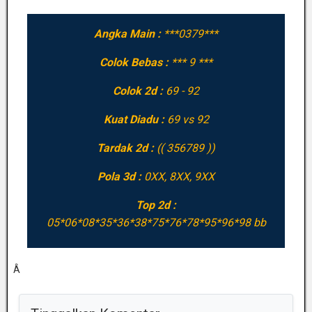
Angka Main :
***0379***
Colok Bebas :
*** 9 ***
Colok 2d :
69 - 92
Kuat Diadu :
69 vs 92
Tardak 2d :
(( 356789 ))
Pola 3d :
0XX, 8XX, 9XX
Top 2d :
05*06*08*35*36*38*75*76*78*95*96*98 bb
Â