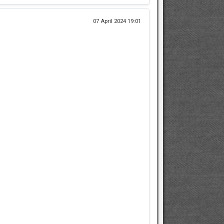
07 April 2024 19:01