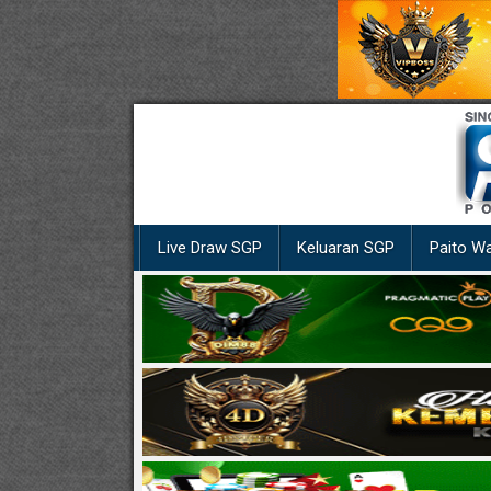
Live Draw SGP
Keluaran SGP
Paito W