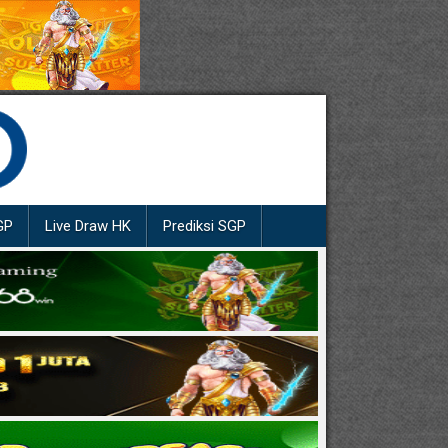
GP
Live Draw HK
Prediksi SGP