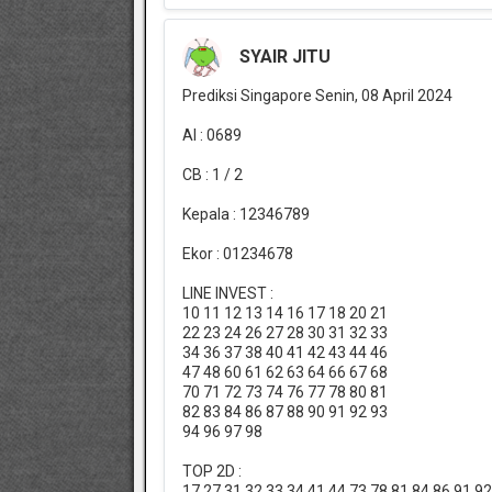
SYAIR JITU
Prediksi Singapore Senin, 08 April 2024
AI : 0689
CB : 1 / 2
Kepala : 12346789
Ekor : 01234678
LINE INVEST :
10 11 12 13 14 16 17 18 20 21
22 23 24 26 27 28 30 31 32 33
34 36 37 38 40 41 42 43 44 46
47 48 60 61 62 63 64 66 67 68
70 71 72 73 74 76 77 78 80 81
82 83 84 86 87 88 90 91 92 93
94 96 97 98
TOP 2D :
17 27 31 32 33 34 41 44 73 78 81 84 86 91 92