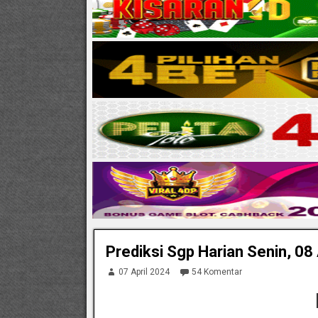
Prediksi Sgp Harian Senin, 08
07 April 2024
54 Komentar