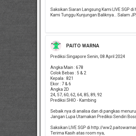
Saksikan Siaran Langsung Kami LIVE SGP di 
Kami Tunggu Kunjungan Baliknya… Salam JP
PAITO WARNA
Prediksi Singapore Senin, 08 April 2024
Angka Main : 678
Colok Bebas : 5 & 2
Kepala : 821
Ekor : 7 & 6
Angka 2D
24, 57, 60, 62, 64, 85, 89, 92
Prediksi SHIO - Kambing
Sebaik nya di analisa dan di pangkas menurut 
Jangan Lupa Utamakan Prediksi Sendiri Bos
Saksikan LIVE SGP di http://ww2.paitowarnas
Terima Kasih atas room nya,