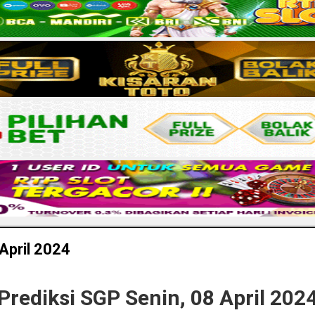
 April 2024
Prediksi SGP Senin, 08 April 202