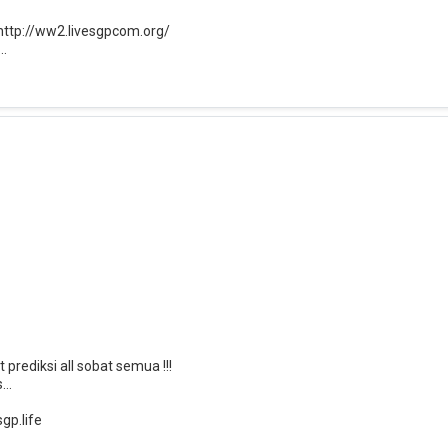
http://ww2.livesgpcom.org/
…
prediksi all sobat semua !!!
s…
gp.life