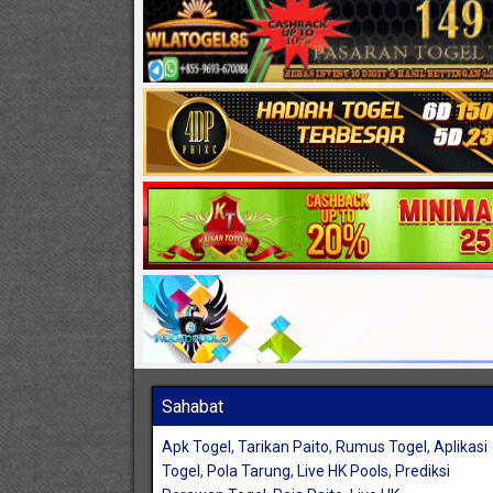
Sahabat
Apk Togel
,
Tarikan Paito
,
Rumus Togel
,
Aplikasi
Togel
,
Pola Tarung
,
Live HK Pools
,
Prediksi