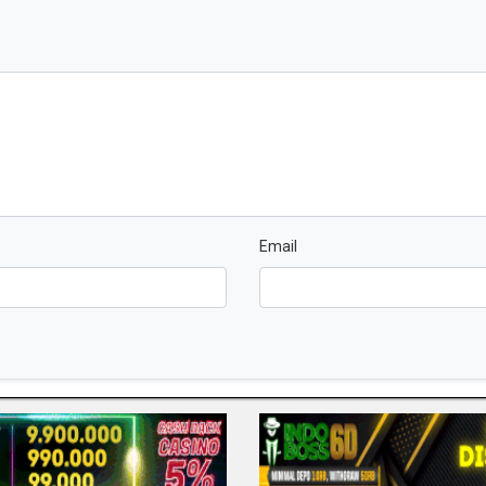
Email