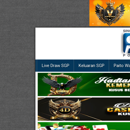
Live Draw SGP
Keluaran SGP
Paito W