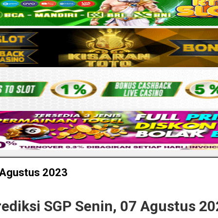
7 Agustus 2023
rediksi SGP Senin, 07 Agustus 20