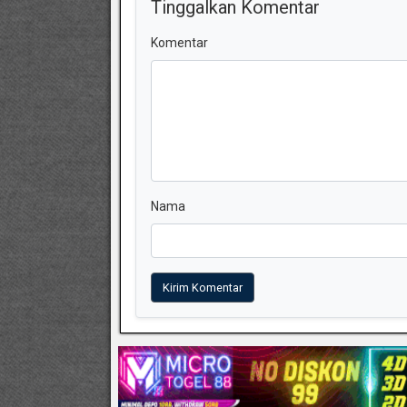
Tinggalkan Komentar
Komentar
Nama
Kirim Komentar