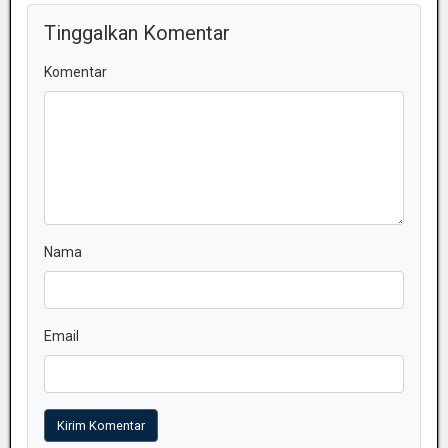
Tinggalkan Komentar
Komentar
Nama
Email
Kirim Komentar