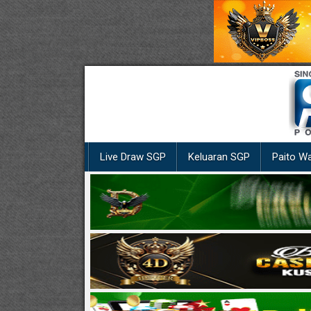
Live Draw SGP
Keluaran SGP
Paito W