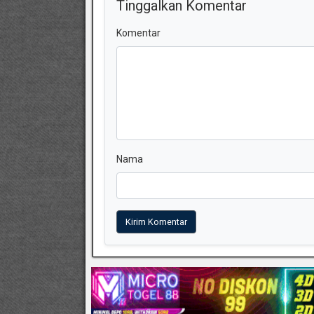
Tinggalkan Komentar
Komentar
Nama
Kirim Komentar