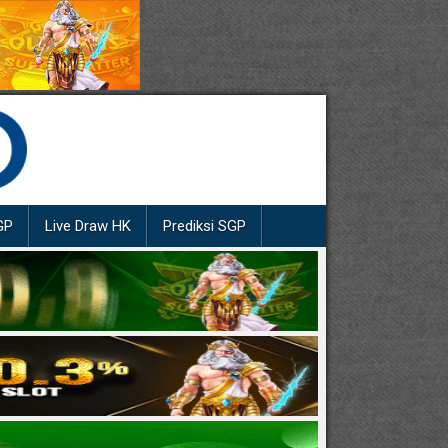
GP
Live Draw HK
Prediksi SGP