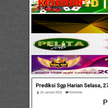
Prediksi Sgp Harian Selasa, 2
26 Januari 2026
Komentar
P