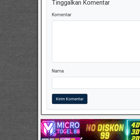
Tinggalkan Komentar
Komentar
Nama
Kirim Komentar