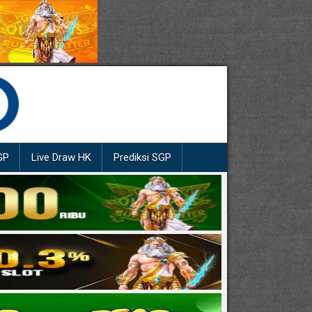
GP
Live Draw HK
Prediksi SGP