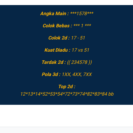
Angka Main :
***1578***
Colok Bebas :
*** 1 ***
Colok 2d :
17 - 51
Kuat Diadu :
17 vs 51
Tardak 2d :
(( 234578 ))
Pola 3d :
1XX, 4XX, 7XX
Top 2d :
12*13*14*52*53*54*72*73*74*82*83*84 bb