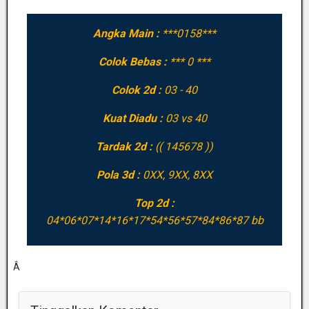
Angka Main :
***0158***
Colok Bebas :
*** 0 ***
Colok 2d :
03 - 40
Kuat Diadu :
03 vs 40
Tardak 2d :
(( 145678 ))
Pola 3d :
0XX, 9XX, 8XX
Top 2d :
04*06*07*14*16*17*54*56*57*84*86*87 bb
Â