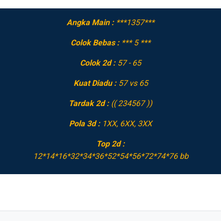
Angka Main :
***1357***
Colok Bebas :
*** 5 ***
Colok 2d :
57 - 65
Kuat Diadu :
57 vs 65
Tardak 2d :
(( 234567 ))
Pola 3d :
1XX, 6XX, 3XX
Top 2d :
12*14*16*32*34*36*52*54*56*72*74*76 bb