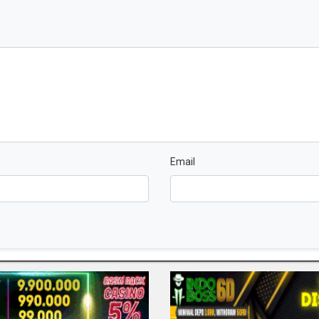
Email