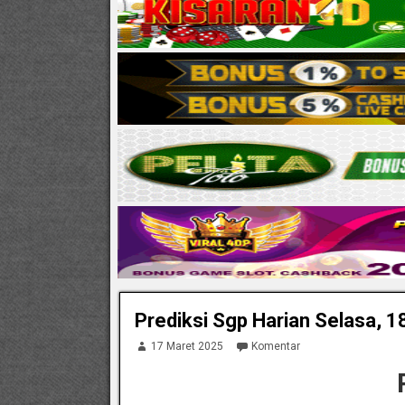
Prediksi Sgp Harian Selasa, 
17 Maret 2025
Komentar