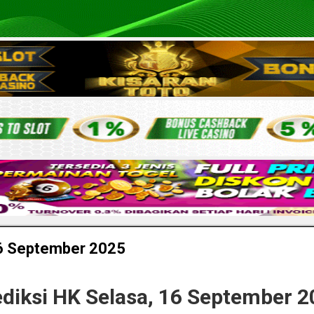
16 September 2025
diksi HK Selasa, 16 September 