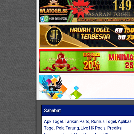
Sahabat
Apk Togel
,
Tarikan Paito
,
Rumus Togel
,
Aplikasi
Togel
,
Pola Tarung
,
Live HK Pools
,
Prediksi