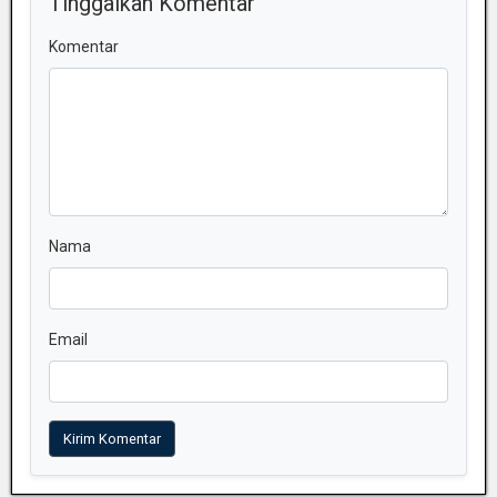
Tinggalkan Komentar
Komentar
Nama
Email
Kirim Komentar