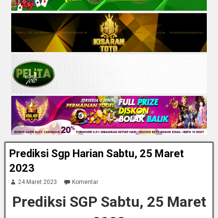
Prediksi Sgp Harian Sabtu, 25 Maret
2023
24 Maret 2023
Komentar
Prediksi SGP Sabtu, 25 Maret