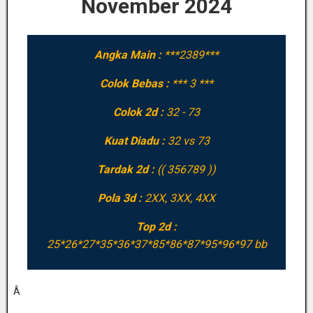
November 2024
Angka Main :
***2389***
Colok Bebas :
*** 3 ***
Colok 2d :
32 - 73
Kuat Diadu :
32 vs 73
Tardak 2d :
(( 356789 ))
Pola 3d :
2XX, 3XX, 4XX
Top 2d :
25*26*27*35*36*37*85*86*87*95*96*97 bb
Â