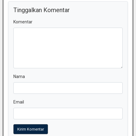
Tinggalkan Komentar
Komentar
Nama
Email
Kirim Komentar