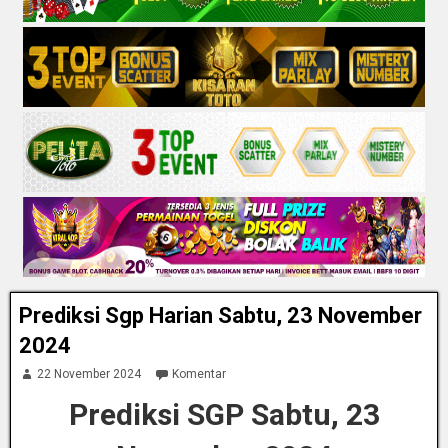
Prediksi Sgp Harian Sabtu, 23 November
2024
22 November 2024
Komentar
Prediksi SGP Sabtu, 23