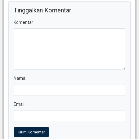
Tinggalkan Komentar
Komentar
Nama
Email
Kirim Komentar