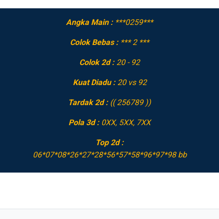
Angka Main :
***0259***
Colok Bebas :
*** 2 ***
Colok 2d :
20 - 92
Kuat Diadu :
20 vs 92
Tardak 2d :
(( 256789 ))
Pola 3d :
0XX, 5XX, 7XX
Top 2d :
06*07*08*26*27*28*56*57*58*96*97*98 bb