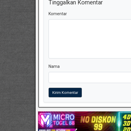
Tinggalkan Komentar
Komentar
Nama
Kirim Komentar