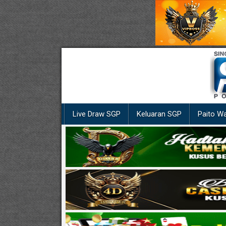
Live Draw SGP
Keluaran SGP
Paito W