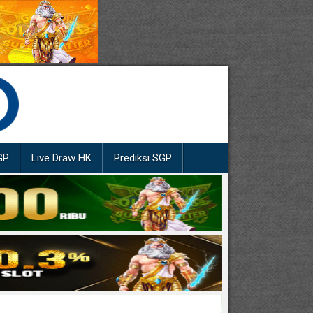
GP
Live Draw HK
Prediksi SGP