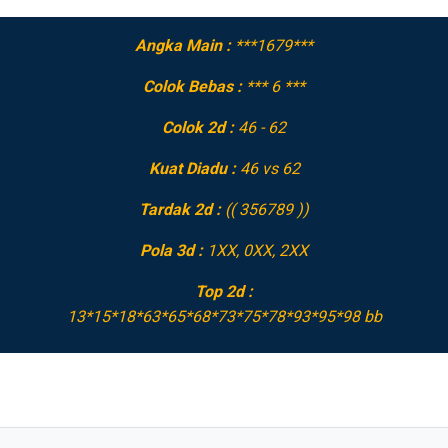
Angka Main :
***1679***
Colok Bebas :
*** 6 ***
Colok 2d :
46 - 62
Kuat Diadu :
46 vs 62
Tardak 2d :
(( 356789 ))
Pola 3d :
1XX, 0XX, 2XX
Top 2d :
13*15*18*63*65*68*73*75*78*93*95*98 bb