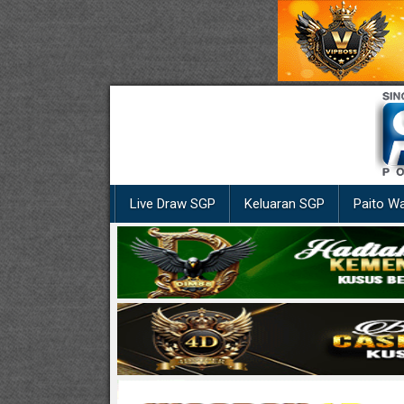
Live Draw SGP
Keluaran SGP
Paito W