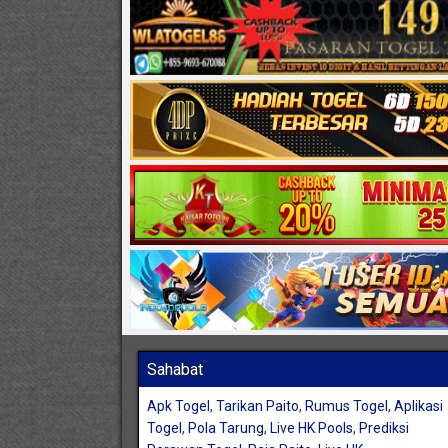
Sahabat
Apk Togel
,
Tarikan Paito
,
Rumus Togel
,
Aplikasi
Togel
,
Pola Tarung
,
Live HK Pools
,
Prediksi