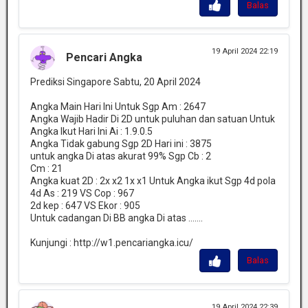
Balas
19 April 2024 22:19
Pencari Angka
Prediksi Singapore Sabtu, 20 April 2024
Angka Main Hari Ini Untuk Sgp Am : 2647
Angka Wajib Hadir Di 2D untuk puluhan dan satuan Untuk
Angka Ikut Hari Ini Ai : 1.9.0.5
Angka Tidak gabung Sgp 2D Hari ini : 3875
untuk angka Di atas akurat 99% Sgp Cb : 2
Cm : 21
Angka kuat 2D : 2x x2 1x x1 Untuk Angka ikut Sgp 4d pola
4d As : 219 VS Cop : 967
2d kep : 647 VS Ekor : 905
Untuk cadangan Di BB angka Di atas .......
Kunjungi : http://w1.pencariangka.icu/
Balas
19 April 2024 22:39