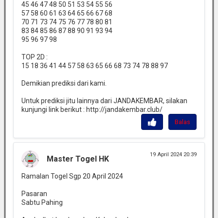
45 46 47 48 50 51 53 54 55 56
57 58 60 61 63 64 65 66 67 68
70 71 73 74 75 76 77 78 80 81
83 84 85 86 87 88 90 91 93 94
95 96 97 98
TOP 2D :
15 18 36 41 44 57 58 63 65 66 68 73 74 78 88 97
Demikian prediksi dari kami.
Untuk prediksi jitu lainnya dari JANDAKEMBAR, silakan
kunjungi link berikut : http://jandakembar.club/
Balas
19 April 2024 20:39
Master Togel HK
Ramalan Togel Sgp 20 April 2024
Pasaran
Sabtu Pahing