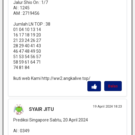
Jalur Shio On : 1/7
AI : 1245
AM : 2719456
Jumlah LN TOP : 38
01 04 10 13 14
16 17 18 19 20
21 23 24 26 27
28 29 40 41 43
46 47 48 49 50
51 53 54 56 57
58 59 61 64 71
74 81 84
Ikuti web Kami http://ww2.angkalive.top/
Balas
19 April 2024 18:23
SYAIR JITU
Prediksi Singapore Sabtu, 20 April 2024
AI : 0349