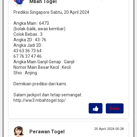
Mbah Togel
Prediksi Singapore Sabtu, 20 April 2024
Angka Main : 6473
(bolak-balik, awas kembar)
Colok Bebas : 3
Angka 2D : 43-76
Angka Jadi 2D :
43 63 36 73 64
67 76 37 47 46
Angka Main Ganjil Genap : Ganjil
Nomor Main Besar Kecil : Kecil
Shio : Anjing
Demikian prediksi dari kami.
Salam jackpot dan tetap semangat.
http://ww3.mbahtogel.top/
Balas
20 April 2024 00:28
Perawan Togel