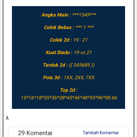
Angka Main :
***1349***
Colok Bebas :
*** 1 ***
Colok 2d :
19 - 21
Kuat Diadu :
19 vs 21
Tardak 2d :
(( 345689 ))
Pola 3d :
1XX, 2XX, 7XX
Top 2d :
15*16*18*35*36*38*45*46*48*95*96*98 bb
Â
29 Komentar
Tambah Komentar