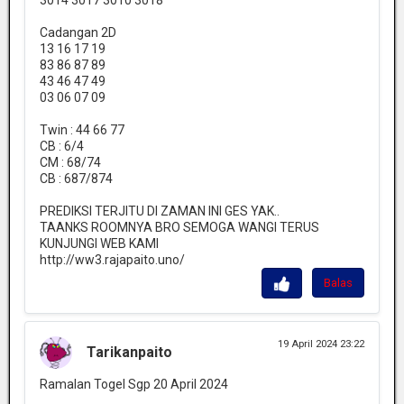
Cadangan 2D
13 16 17 19
83 86 87 89
43 46 47 49
03 06 07 09
Twin : 44 66 77
CB : 6/4
CM : 68/74
CB : 687/874
PREDIKSI TERJITU DI ZAMAN INI GES YAK..
TAANKS ROOMNYA BRO SEMOGA WANGI TERUS
KUNJUNGI WEB KAMI
http://ww3.rajapaito.uno/
Balas
19 April 2024 23:22
Tarikanpaito
Ramalan Togel Sgp 20 April 2024