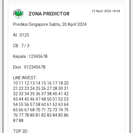
19 April 2024 18:04
ZONA PREDICTOR
Prediksi Singapore Sabtu, 20 April 2024
AI : 0125
CB : 7 / 3
Kepala : 12345678
Ekor : 012345678
LINE INVEST :
10 11 12 13 14 15 16 17 18 20
21 22 23 24 25 26 27 28 30 31
32 33 34 35 36 37 38 40 41 42
43 44 45 46 47 48 50 51 52 53
54 55 56 57 58 60 61 62 63 64
65 66 67 68 70 71 72 73 74 75
76 77 78 80 81 82 83 84 85 86
87 88
TOP 2D :