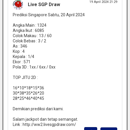
19 April 2024 21:29
Live SGP Draw
Prediksi Singapore Sabtu, 20 April 2024
Angka Main : 1324
Angka Ikut : 6085
Colok Makau : 13 / 60
Colok Bebas : 3 / 2
As : 346
Kop : 4
Kepala : 1/4
Ekor : 571
Pola 3D : 1xx / 6xx / 0xx
TOP JITU 2D :
16*10*18*15*36
30*38*35*26*20
28*25*46*40*45
Demikian prediksi dari kami.
Salam jackpot dan tetap semangat.
Link : http://ww2.livesgpdraw.com/