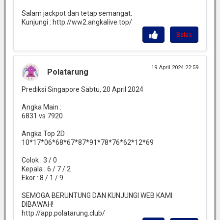
Salam jackpot dan tetap semangat.
Kunjungi : http://ww2.angkalive.top/
Balas
19 April 2024 22:59
Polatarung
Prediksi Singapore Sabtu, 20 April 2024
Angka Main :
6831 vs 7920
Angka Top 2D :
10*17*06*68*67*87*91*78*76*62*12*69
Colok : 3 / 0
Kepala : 6 / 7 / 2
Ekor : 8 / 1 / 9
SEMOGA BERUNTUNG DAN KUNJUNGI WEB KAMI
DIBAWAH!
http://app.polatarung.club/