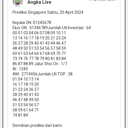
Angka Live
Prediksi Singapore Sabtu, 20 April 2024
Kepala ON: 01245678
Ekor ON : 01346789Jumlah LN Investasi : 64
00 01 03 04 06 07 08 09 10 11
13 14 16 17 18 19 20 21 23 24
26 27 28 29 40 41 43 44 46 47
48 49 50 51 53 54 56 57 58 59
60 61 63 64 66 67 68 69 70 71
73 74 76 77 78 79 80 81 83 84
86 87 88 89 Jalur Shio On : 1/7
AI : 1245
AM : 2719456Jumlah LN TOP : 38
01 04 10 13 14
16 17 18 19 20
21 23 24 26 27
28 29 40 41 43
46 47 48 49 50
51 53 54 56 57
58 59 61 64 71
74 81 84
Demikian prediksi dari kami.