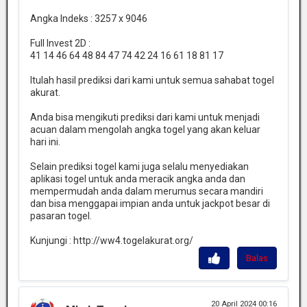
Angka Indeks : 3257 x 9046
Full Invest 2D :
41 14 46 64 48 84 47 74 42 24 16 61 18 81 17
Itulah hasil prediksi dari kami untuk semua sahabat togel
akurat.
Anda bisa mengikuti prediksi dari kami untuk menjadi
acuan dalam mengolah angka togel yang akan keluar
hari ini.
Selain prediksi togel kami juga selalu menyediakan
aplikasi togel untuk anda meracik angka anda dan
mempermudah anda dalam merumus secara mandiri
dan bisa menggapai impian anda untuk jackpot besar di
pasaran togel.
Kunjungi : http://ww4.togelakurat.org/
Balas
20 April 2024 00:16