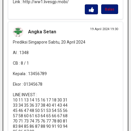
Link : http://ww1.livesgp.mobi/
Balas
19 April 2024 19:30
Angka Setan
Prediksi Singapore Sabtu, 20 April 2024
AI : 1348
CB : 8 / 1
Kepala : 13456789
Ekor : 01345678
LINE INVEST :
10 11 13 14 15 16 17 18 30 31
33 34 35 36 37 38 40 41 43 44
45 46 47 48 50 51 53 54 55 56
57 58 60 61 63 64 65 66 67 68
70 71 73 74 75 76 77 78 80 81
83 84 85 86 87 88 90 91 93 94