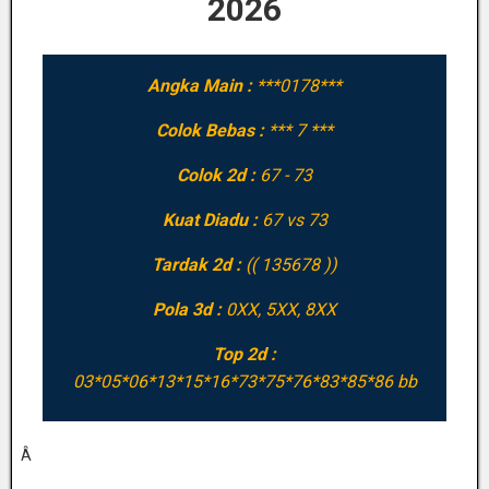
2026
Angka Main :
***0178***
Colok Bebas :
*** 7 ***
Colok 2d :
67 - 73
Kuat Diadu :
67 vs 73
Tardak 2d :
(( 135678 ))
Pola 3d :
0XX, 5XX, 8XX
Top 2d :
03*05*06*13*15*16*73*75*76*83*85*86 bb
Â