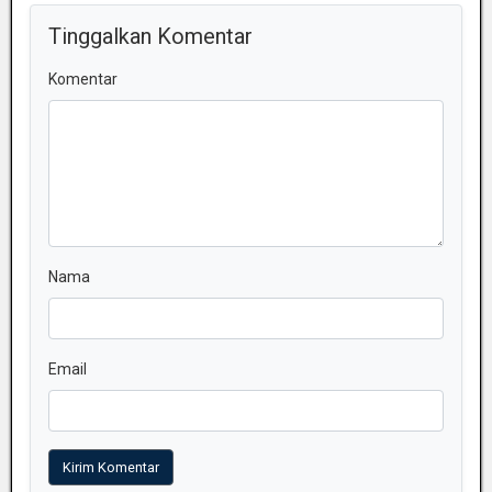
Tinggalkan Komentar
Komentar
Nama
Email
Kirim Komentar