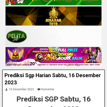
Prediksi Sgp Harian Sabtu, 16 Desember
2023
15 Desember 2023
Komentar
Prediksi SGP Sabtu, 16