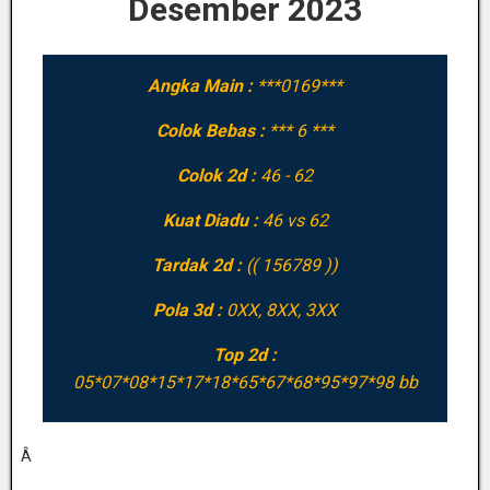
Desember 2023
Angka Main :
***0169***
Colok Bebas :
*** 6 ***
Colok 2d :
46 - 62
Kuat Diadu :
46 vs 62
Tardak 2d :
(( 156789 ))
Pola 3d :
0XX, 8XX, 3XX
Top 2d :
05*07*08*15*17*18*65*67*68*95*97*98 bb
Â