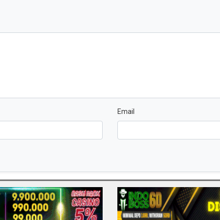
Email