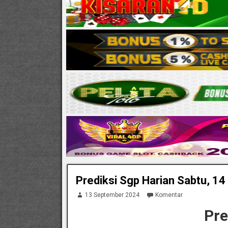
Prediksi Sgp Harian Sabtu, 1
13 September 2024
Komentar
Pre