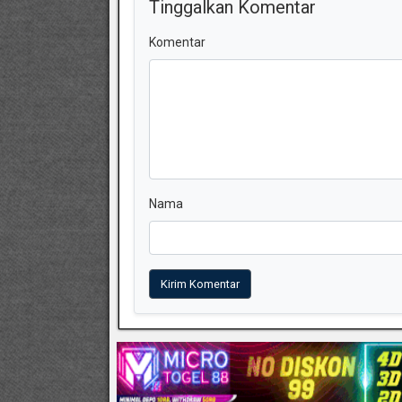
Tinggalkan Komentar
Komentar
Nama
Kirim Komentar