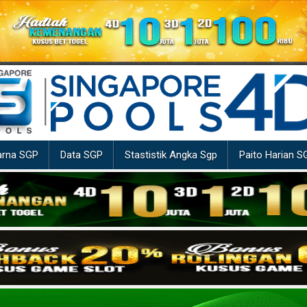
arna SGP
Data SGP
Stastistik Angka Sgp
Paito Harian S