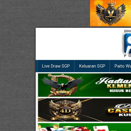
Live Draw SGP
Keluaran SGP
Paito W