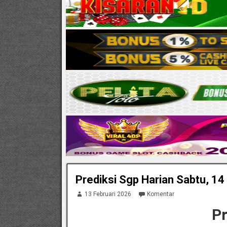
Prediksi Sgp Harian Sabtu, 14
13 Februari 2026
Komentar
Pr