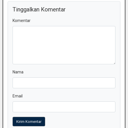
Tinggalkan Komentar
Komentar
Nama
Email
Kirim Komentar