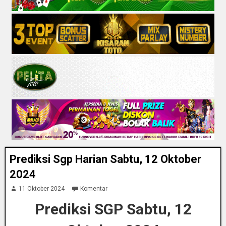
Prediksi Sgp Harian Sabtu, 12 Oktober
2024
11 Oktober 2024
Komentar
Prediksi SGP Sabtu, 12